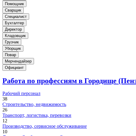
Помощник
Сварщик
Специалист
Бухгалтер
Директор
Кладовщик
Грузчик
Уборщик
Повар
Мерчендайзер
Официант
Работа по профессиям в Городище (Пен
Рабочий персонал
38
Строительство, недвижимость
26
Транспорт, логистика, перевозки
12
Производство, сервисное обслуживание
10