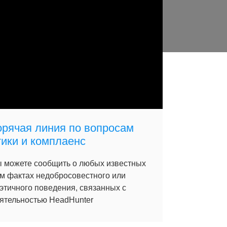
орячая линия по вопросам
тики и комплаенс
 можете сообщить о любых известных
м фактах недобросовестного или
этичного поведения, связанных с
ятельностью HeadHunter