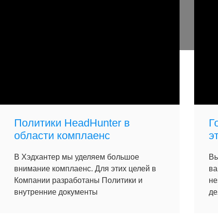
Политики HeadHunter в
Г
области комплаенс
э
В Хэдхантер мы уделяем большое
Вы
внимание комплаенс. Для этих целей в
ва
Компании разработаны Политики и
не
внутренние документы
де