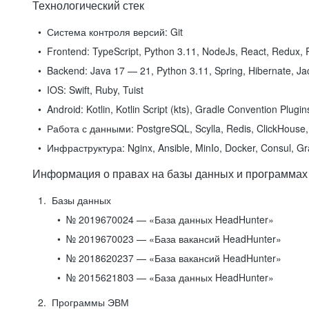
Технологический стек
Система контроля версий:
Git
Frontend:
TypeScript, Python 3.11, NodeJs, React, Redux, R
Backend:
Java 17 — 21, Python 3.11, Spring, Hibernate, Jac
IOS:
Swift, Ruby, Tuist
Android:
Kotlin, Kotlin Script (kts), Gradle Convention Plugi
Работа с данными:
PostgreSQL, Scylla, Redis, ClickHouse, 
Инфраструктура:
Nginx, Ansible, MinIo, Docker, Consul, G
Информация о правах на базы данных и программах
Базы данных
№ 2019670024 — «База данных HeadHunter»
№ 2019670023 — «База вакансий HeadHunter»
№ 2018620237 — «База вакансий HeadHunter»
№ 2015621803 — «База данных HeadHunter»
Программы ЭВМ