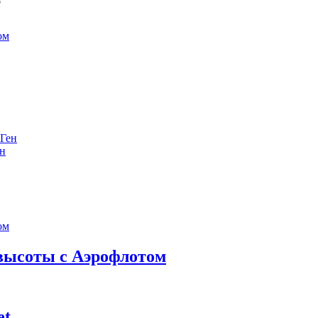
е
ен
 высоты с Аэрофлотом
et