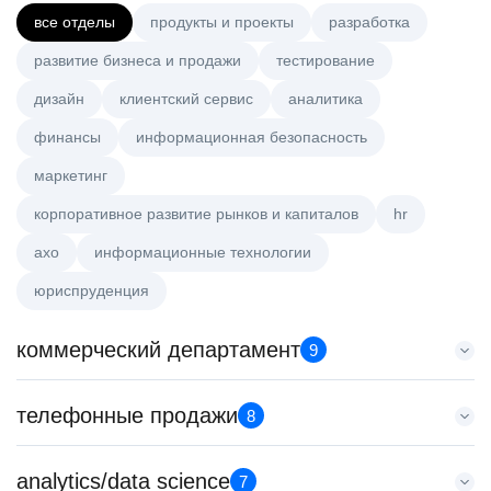
все отделы
продукты и проекты
разработка
развитие бизнеса и продажи
тестирование
дизайн
клиентский сервис
аналитика
финансы
информационная безопасность
маркетинг
корпоративное развитие рынков и капиталов
hr
axo
информационные технологии
юриспруденция
коммерческий департамент
9
Key Account Manager (EdTech)
телефонные продажи
8
HeadHunter::Коммерческий департамент
вчера
Специалист телемаркетинга
analytics/data science
150000 ₽
7