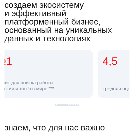
создаем экосистему
и эффективный
платформенный бизнес,
основанный на уникальных
данных и технологиях
4,5
20
сотруд
средняя оценка hh.ru как работодателя **
в hh.ru
знаем, что для нас важно