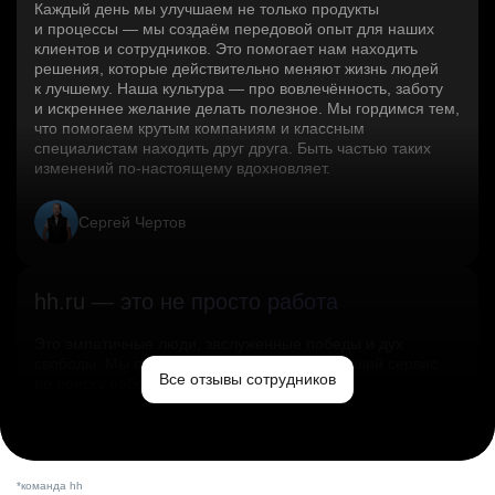
Каждый день мы улучшаем не только продукты
и процессы — мы создаём передовой опыт для наших
клиентов и сотрудников. Это помогает нам находить
решения, которые действительно меняют жизнь людей
к лучшему. Наша культура — про вовлечённость, заботу
и искреннее желание делать полезное. Мы гордимся тем,
что помогаем крутым компаниям и классным
специалистам находить друг друга. Быть частью таких
изменений по‑настоящему вдохновляет.
Сергей Чертов
hh.ru — это не просто работа
Это эмпатичные люди, заслуженные победы и дух
свободы. Мы помогаем миру и создаём лучший сервис
Все отзывы сотрудников
по поиску работы в стране.
Ольга Емельянова
*команда hh