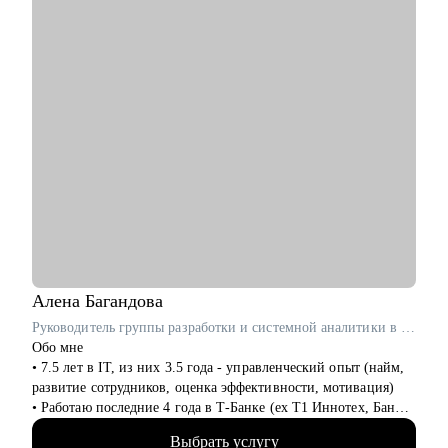
L&D).
• Если вы уже имеете опыт, но не понимаете куда двигаться
дальше так, чтобы хорошо зарабатывать и заниматься
любимым делом.
• Молодым руководителям или тем, кто хочет развиваться в
этом направлении помогу с построением траектории
развития и предложу инструменты для обучения
Кому могу помочь:
• Тем, кто хочет начать карьеру в обучении и развитии,
training & development.
• Специалистам разных уровней, которые хотят развиваться в
training & development, learning & development.
• Руководителям и тимлидам (non-tech), которые развивают
управленческие компетенции или планируют переход на
Алена
Багандова
руководящую роль.
Руководитель группы разработки и системной аналитики в Т-Банк / ex-T1 Иннотех, Банк Хоум Кредит
Обо мне
• 7.5 лет в IT, из них 3.5 года - управленческий опыт (найм,
развитие сотрудников, оценка эффективности, мотивация)
• Работаю последние 4 года в Т‑Банке (ex T1 Иннотех, Банк
Хоум Кредит)
Выбрать услугу
• Провела 150+ собеседований: понимаю, кого берут, и