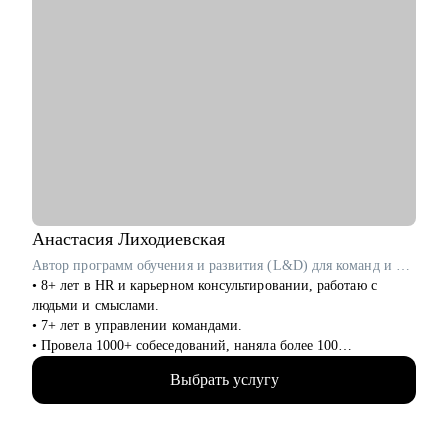
Анастасия
Лиходиевская
Автор программ обучения и развития (L&D) для команд и лидов в Garage Eight / ex-Cindicator, IT-Доминанта
• 8+ лет в HR и карьерном консультировании, работаю с
людьми и смыслами.
• 7+ лет в управлении командами.
• Провела 1000+ собеседований, наняла более 100
сотрудников.
Выбрать услугу
• Работала как в агентском подборе, так и в штате компании
(inhouse): в финансовых технологиях (финтех), IT и
стартапах.
• Создаю и провожу образовательные программы для