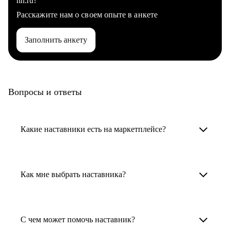
hh.ru?
Расскажите нам о своем опыте в анкете
Заполнить анкету
Вопросы и ответы
Какие наставники есть на маркетплейсе?
Карьерные наставники — это HR-
специалисты, карьерные консультанты,
Как мне выбрать наставника?
психологи, резюмерайтеры и менторы.
Умный поиск поможет в три клика выбрать
Менторы работают в ИТ, дизайне, других
наставника для достижения вашей цели.
С чем может помочь наставник?
узкоспециализированных сферах. Они