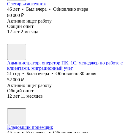
Слесарь-сантехник
46
лет
•
Был
вчера
•
Обновлено
вчера
80 000
₽
Активно ищет работу
Общий опыт
12
лет
2
месяца
Администратор, оператор ПК, 1С, менеджер по работе с
клиентами, миграционный учет
51
год
•
Была
вчера
•
Обновлено
30 июля
52 000
₽
Активно ищет работу
Общий опыт
12
лет
11
месяцев
Кладовщик приёмщик
45
лет
•
Был
вчера
•
Обновлено
вчера