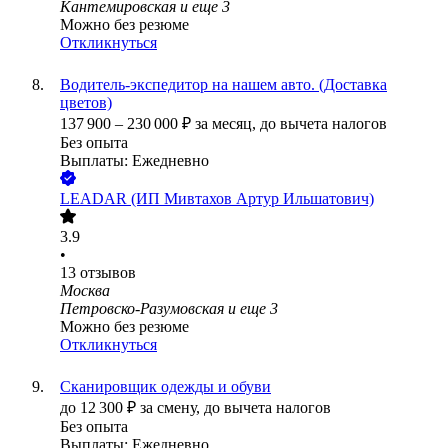
Кантемировская
и еще
3
Можно без резюме
Откликнуться
Водитель-экспедитор на нашем авто. (Доставка
цветов)
137 900
–
230 000
₽
за месяц,
до вычета налогов
Без опыта
Выплаты: Ежедневно
LEADAR (ИП Мивтахов Артур Ильшатович)
3.9
•
13
отзывов
Москва
Петровско-Разумовская
и еще
3
Можно без резюме
Откликнуться
Сканировщик одежды и обуви
до
12 300
₽
за смену,
до вычета налогов
Без опыта
Выплаты: Ежедневно