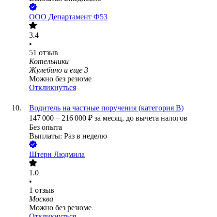
ООО
Департамент Ф53
3.4
•
51
отзыв
Котельники
Жулебино
и еще
3
Можно без резюме
Откликнуться
Водитель на частные поручения (категория В)
147 000
–
216 000
₽
за месяц,
до вычета налогов
Без опыта
Выплаты: Раз в неделю
Штерн Людмила
1.0
•
1
отзыв
Москва
Можно без резюме
Откликнуться