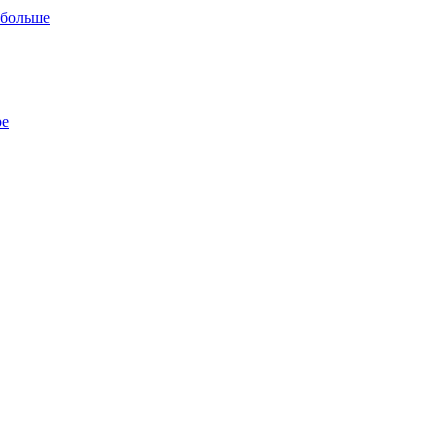
 больше
ре