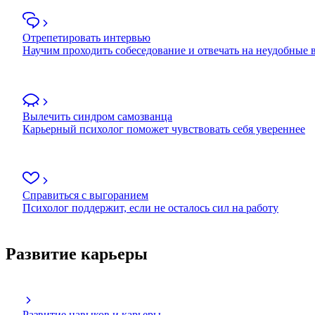
Отрепетировать интервью
Научим проходить собеседование и отвечать на неудобные
Вылечить синдром самозванца
Карьерный психолог поможет чувствовать себя увереннее
Справиться с выгоранием
Психолог поддержит, если не осталось сил на работу
Развитие карьеры
Развитие навыков и карьеры