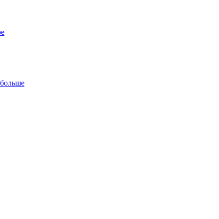
ре
 больше